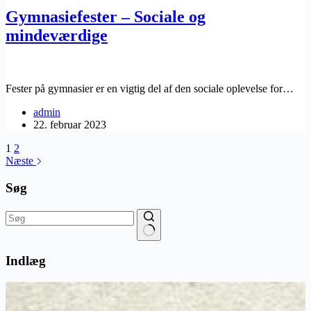
Gymnasiefester – Sociale og
mindeværdige
Fester på gymnasier er en vigtig del af den sociale oplevelse for…
admin
22. februar 2023
1
2
Næste
Søg
Ingen
resultater
Indlæg