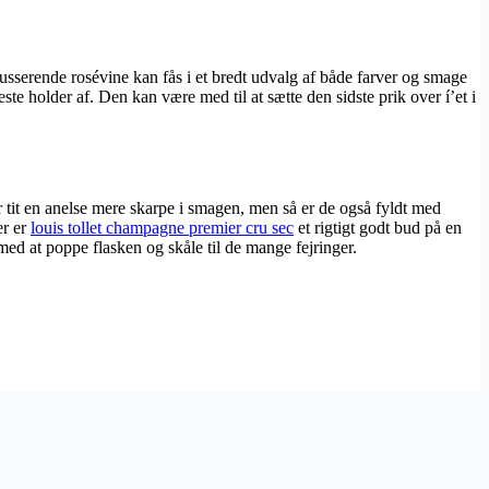
ousserende rosévine kan fås i et bredt udvalg af både farver og smage
ste holder af. Den kan være med til at sætte den sidste prik over í’et i
tit en anelse mere skarpe i smagen, men så er de også fyldt med
er er
louis tollet champagne premier cru sec
et rigtigt godt bud på en
med at poppe flasken og skåle til de mange fejringer.