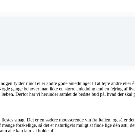
ogen fylder rundt eller andre gode anledninger til at fejre andre eller é
 Nogle gange behøver man ikke en større anledning end en fejring af livet
på læben. Derfor har vi herunder samlet de bedste bud på, hvad der skal 
i de flestes smag. Det er en sødere mousserende vin fra Italien, og så er 
 mange forskellige, så det er naturligvis muligt at finde lige dén asti, d
om alle kan lære at holde af.