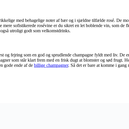
 drikkelige med behagelige noter af bær og i sjældne tilfælde rosé. De m
e mere sofistikerede rosévine er du sikret en let boblende vin, som de fle
gså utroligt godt som velkomstdrinks.
st og fejring som en god og sprudlende champagne fyldt med liv. De er 
gner som står klart frem med en frisk dugt at blomster og sød frugt. H
den gode ende af de
billige champagner
. Så det er bare at komme i gang 